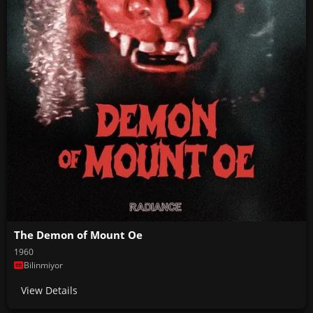
The Demon of Mount Oe
1960
Bilinmiyor
View Details