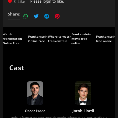
0 Like
Please
login
to like.
Share:
Watch
Frankenstein
Frankenstein
Where to watch
Frankenstein
Frankenstein
movie free
Online Free
Frankenstein
free online
Online Free
online
Cast
Oscar Isaac
Jacob Elordi
Role Information Not Available
Role Information Not Available