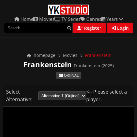
Home
Movies
TV Series
Genres
Years
Register
Login
homepage
Movies
Frankenstein
Frankenstein
Frankenstein (2025)
ORIJINAL
Select
<-- Please select a
Alternative:
player.