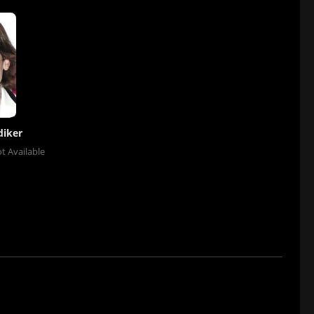
diker
t Available