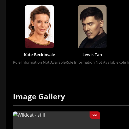
Kate Beckinsale
Lewis Tan
Role Information Not Available
Role Information Not Available
Role I
Image Gallery
Still