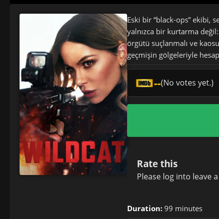
Eski bir “black-ops” ekibi,
yalnızca bir kurtarma değil:
örgütü suçlanmalı ve kaosun
geçmişin gölgeleriyle hesap
--
(No votes yet.)
Rate this
Please
log in
to leave 
Duration:
99 minutes