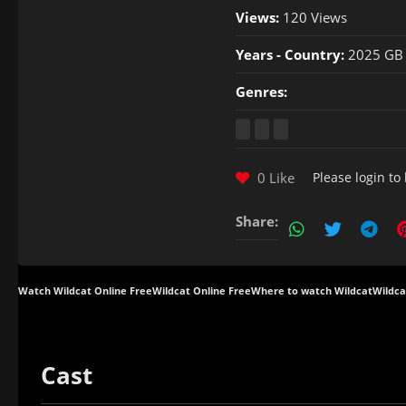
Views:
120 Views
Years - Country:
2025 GB
Genres:
0 Like
Please
login
to 
Share:
Watch Wildcat Online Free
Wildcat Online Free
Where to watch Wildcat
Wildca
Cast