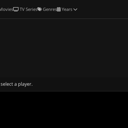
Movies
TV Series
Genres
Years
 select a player.