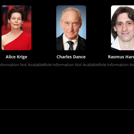
Alice Krige
Charles Dance
Rasmus Har
nformation Not Available
Role Information Not Available
Role Information No